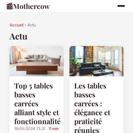
📰
Mothercow
Accueil
› Actu
Actu
Top 5 tables
Les tables
basses
basses
carrées
carrées :
alliant style et
élégance et
fonctionnalité
praticité
réunies
19/05/2026 13:31
11 min