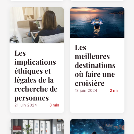
Les
Les
meilleures
implications
destinations
éthiques et
où faire une
légales de la
croisière
recherche de
18 juin 2024
2 min
personnes
21 juin 2024
3 min