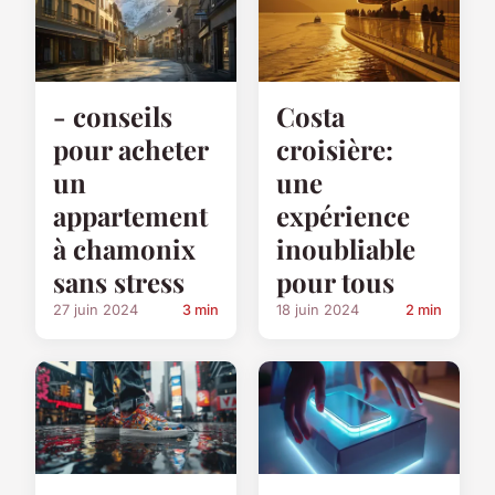
- conseils
Costa
pour acheter
croisière:
un
une
appartement
expérience
à chamonix
inoubliable
sans stress
pour tous
27 juin 2024
3 min
18 juin 2024
2 min