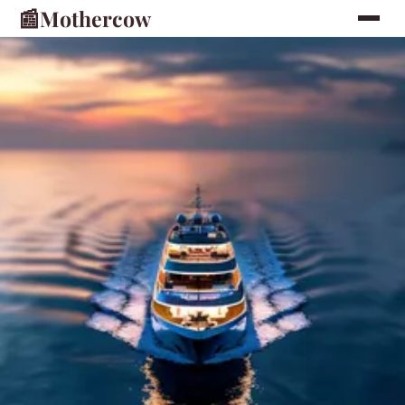
📰
Mothercow