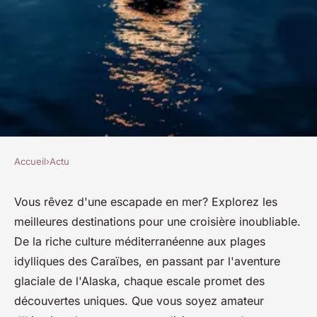
Accueil
›
Actu
ACTU
Les meilleures destinations où
Vous rêvez d'une escapade en mer? Explorez les
meilleures destinations pour une croisière inoubliable.
faire une croisière
De la riche culture méditerranéenne aux plages
idylliques des Caraïbes, en passant par l'aventure
admin
•
18 juin 2024
•
2 min de lecture
glaciale de l'Alaska, chaque escale promet des
découvertes uniques. Que vous soyez amateur