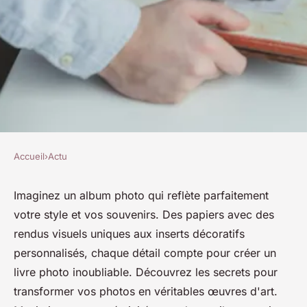
Accueil
›
Actu
ACTU
Personnalisez votre livre
Imaginez un album photo qui reflète parfaitement
votre style et vos souvenirs. Des papiers avec des
photo - album photo avec style
rendus visuels uniques aux inserts décoratifs
personnalisés, chaque détail compte pour créer un
admin
•
28 juin 2024
•
3 min de lecture
livre photo inoubliable. Découvrez les secrets pour
transformer vos photos en véritables œuvres d'art.