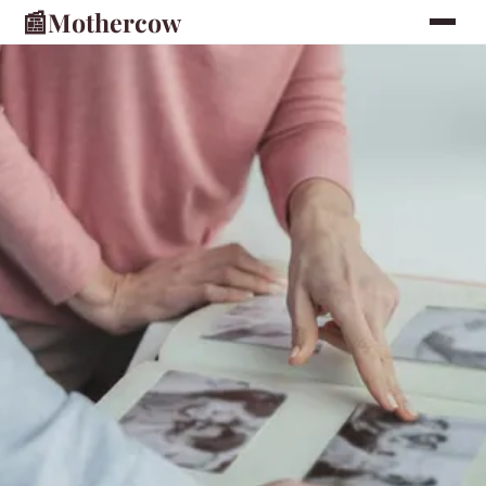
📰
Mothercow