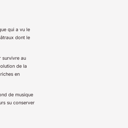
que qui a vu le
éâtraux dont le
r survivre au
olution de la
 riches en
 fond de musique
ours su conserver