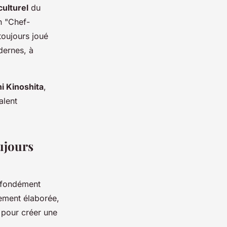
culturel
du
n "Chef-
toujours joué
dernes, à
i Kinoshita
,
alent
ujours
rofondément
ement élaborée,
l pour créer une