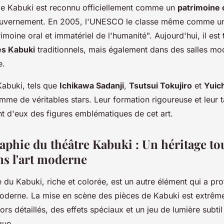
 le Kabuki est reconnu officiellement comme un
patrimoine 
ouvernement. En 2005, l'UNESCO le classe même comme u
moine oral et immatériel de l'humanité". Aujourd'hui, il est 
es Kabuki
traditionnels, mais également dans des salles mo
e.
Kabuki, tels que
Ichikawa Sadanji
,
Tsutsui Tokujiro
et
Yuich
me de véritables stars. Leur formation rigoureuse et leur t
nt d'eux des figures emblématiques de cet art.
aphie du théâtre Kabuki : Un héritage to
ns l'art moderne
 du Kabuki, riche et colorée, est un autre élément qui a p
 moderne. La mise en scène des pièces de Kabuki est extrêm
cors détaillés, des effets spéciaux et un jeu de lumière subti
que.