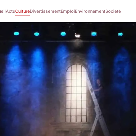
eil
Actu
Culture
Divertissement
Emploi
Environnement
Société