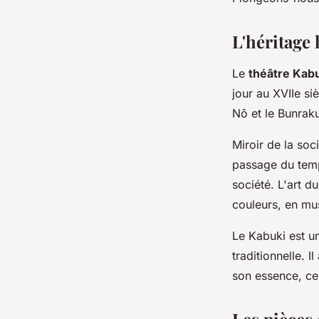
moderne ?
L'héritage
admin
•
12 mai 2024
•
6 min de lecture
Le
théâtre Kab
jour au XVIIe siè
Nô et le Bunrak
Miroir de la soc
passage du temp
société. L'art d
couleurs, en mu
Le Kabuki est u
traditionnelle. 
son essence, cel