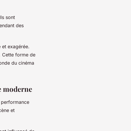
ls sont
pendant des
e et exagérée.
. Cette forme de
monde du cinéma
ue moderne
a performance
cène et