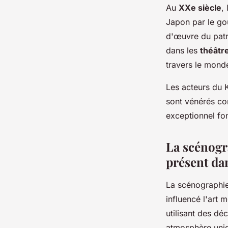
Au
XXe siècle
,
Japon par le g
d'œuvre du patri
dans les
théâtr
travers le mond
Les acteurs du 
sont vénérés com
exceptionnel fo
La scénogr
présent da
La scénographie
influencé l'art
utilisant des dé
atmosphère uni