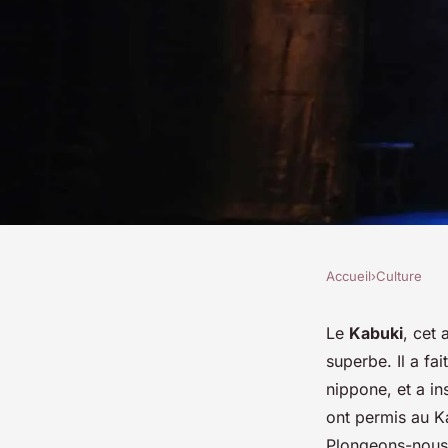
Accueil
›
Culture
CULTURE
Comment le théâtre 
Le
Kabuki
, cet 
superbe. Il a fa
influencé la perfor
nippone, et a in
ont permis au Ka
Plongeons-nous 