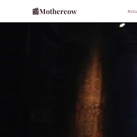
📰
Mothercow
Accu