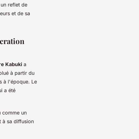
 un reflet de
eurs et de sa
écration
re Kabuki
a
lué à partir du
s à l'époque. Le
i a été
çu comme un
 à sa diffusion