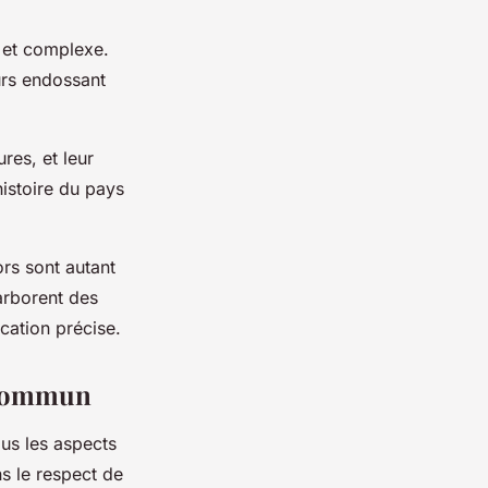
é et complexe.
urs endossant
res, et leur
histoire du pays
ors sont autant
arborent des
cation précise.
 commun
ous les aspects
ns le respect de